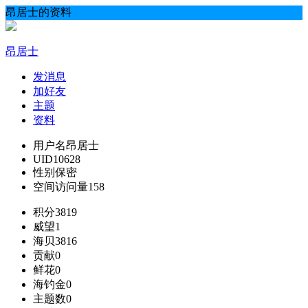
昂居士的资料
昂居士
发消息
加好友
主题
资料
用户名
昂居士
UID
10628
性别
保密
空间访问量
158
积分
3819
威望
1
海贝
3816
贡献
0
鲜花
0
海钓金
0
主题数
0