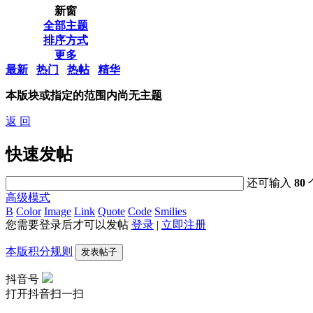
新窗
全部主题
排序方式
更多
最新
热门
热帖
精华
本版块或指定的范围内尚无主题
返 回
快速发帖
还可输入
80
高级模式
B
Color
Image
Link
Quote
Code
Smilies
您需要登录后才可以发帖
登录
|
立即注册
本版积分规则
发表帖子
抖音号
打开抖音扫一扫