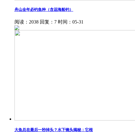
舟山全年必钓鱼种（含远海船钓）
阅读：2038
回复：7
时间：05-31
大鱼总在最后一秒掉头？水下镜头揭秘：它根