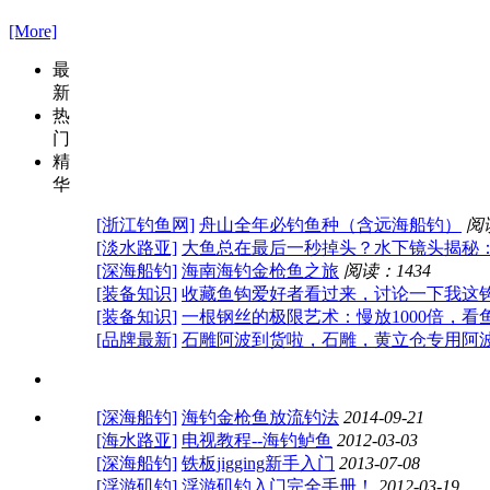
[More]
最
新
热
门
精
华
[浙江钓鱼网]
舟山全年必钓鱼种（含远海船钓）
阅
[淡水路亚]
大鱼总在最后一秒掉头？水下镜头揭秘
[深海船钓]
海南海钓金枪鱼之旅
阅读：1434
[装备知识]
收藏鱼钩爱好者看过来，讨论一下我这
[装备知识]
一根钢丝的极限艺术：慢放1000倍，看
[品牌最新]
石雕阿波到货啦，石雕，黄立仓专用阿
[深海船钓]
海钓金枪鱼放流钓法
2014-09-21
[海水路亚]
电视教程--海钓鲈鱼
2012-03-03
[深海船钓]
铁板jigging新手入门
2013-07-08
[浮游矶钓]
浮游矶钓入门完全手册！
2012-03-19