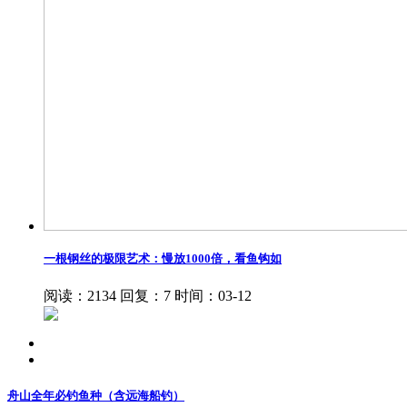
一根钢丝的极限艺术：慢放1000倍，看鱼钩如
阅读：2134
回复：7
时间：03-12
舟山全年必钓鱼种（含远海船钓）